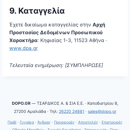
9. Καταγγελία
Έχετε δικαίωμα καταγγελίας στην
Αρχή
Προστασίας Δεδομένων Προσωπικού
Χαρακτήρα
: Κηφισίας 1-3, 11523 Αθήνα ·
www.dpa.gr
Τελευταία ενημέρωση: [ΣΥΜΠΛΗΡΩΣΕ]
DOPO.GR
— ΤΣΑΡΔΙΚΟΣ Α. & ΣΙΑ Ε.Ε. · Καποδιστρίου 8,
27200 Αμαλιάδα · Τηλ:
26220 24881
·
sales@dopo.gr
Παιδί
·
Γυναίκα
·
Άνδρας
·
Προσφορές
·
Αποστολές
·
Επιστροφές
·
Οδηγός Μεγεθών
·
Συχνές Ερωτήσεις
·
Επικοινωνία
·
Όροι
·