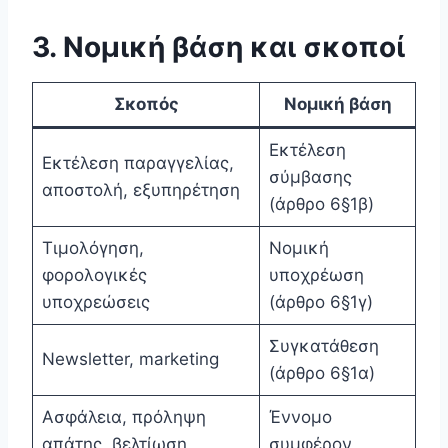
3. Νομική βάση και σκοποί
Σκοπός
Νομική βάση
Εκτέλεση
Εκτέλεση παραγγελίας,
σύμβασης
αποστολή, εξυπηρέτηση
(άρθρο 6§1β)
Τιμολόγηση,
Νομική
φορολογικές
υποχρέωση
υποχρεώσεις
(άρθρο 6§1γ)
Συγκατάθεση
Newsletter, marketing
(άρθρο 6§1α)
Ασφάλεια, πρόληψη
Έννομο
απάτης, βελτίωση
συμφέρον